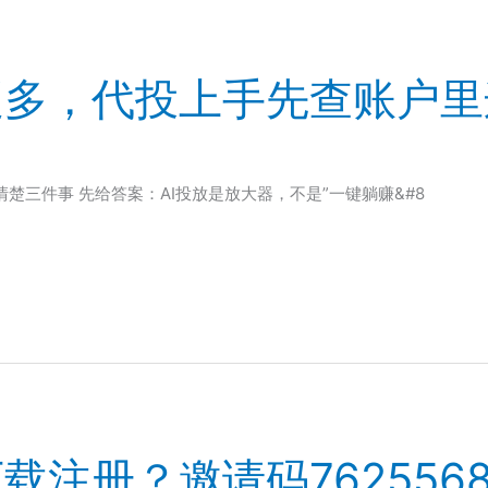
挺多，代投上手先查账户里
楚三件事 先给答案：AI投放是放大器，不是”一键躺赚&#8
载注册？邀请码762556