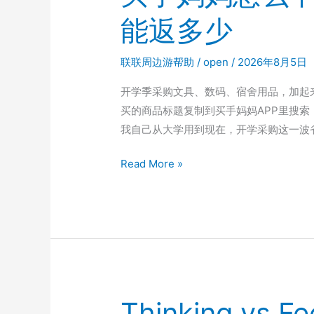
投
能返多少
上
手
联联周边游帮助
/
open
/
2026年8月5日
先
查
开学季采购文具、数码、宿舍用品，加起
账
买的商品标题复制到买手妈妈APP里搜
户
我自己从大学用到现在，开学采购这一波
里
买
Read More »
这
手
几
妈
项
妈
怎
么
下
载
Thinking vs Fe