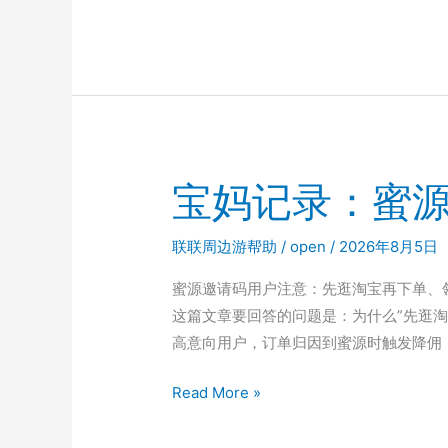
源
码
邀
7625568
请
老
码
用
999333
户
亲
真
测：
实
宝妈记录：蜜源
这
复
样
盘
联联周边游帮助
/
open
/
2026年8月5日
用
才
蜜源邀请码用户注意：先逛淘宝再下单、
能
这篇文章要回答的问题是：为什么”先逛
真
高意向用户，订单归因到蜜源时触发降佣
正
宝
Read More »
省
妈
到
记
钱