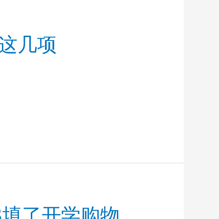
这几项
8填了开学购物