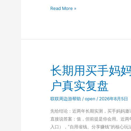
Personality
Read More »
and
Salary:
What
Research
Actually
Says
About
长期用买手妈妈
Career
Outcomes
户真实复盘
联联周边游帮助
/
open
/
2026年8月5日
先给结论：近两年长期实测，买手妈妈邀
直接说答案：值，但前提是你会用。近两
入口），”自用省钱、分享赚钱”的核心