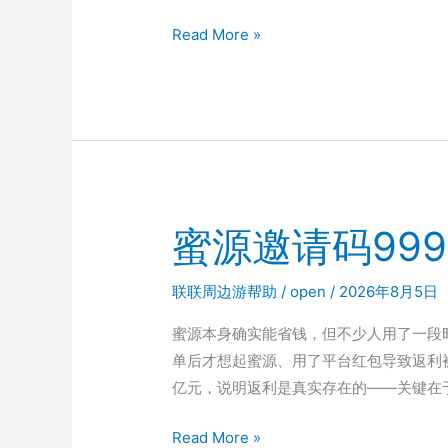
长
Read More »
期
用
买
手
妈
妈
的
蜜源邀请码99
人
现
联联周边游帮助
/
open
/
2026年8月5日
在
怎
蜜源本身确实能省钱，但不少人用了一段时
样
单后才想起蜜源、用了平台红包导致返利被
了？
亿元，说明返利是真实存在的——关键在
邀
蜜
Read More »
请