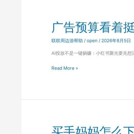
了
一
个
广告预算看着
月
效
联联周边游帮助
/
open
/
2026年8月5日
果
变
AI投放不是一键躺赚：小红书聚光要先想清
差
广
Read More »
该
告
换
预
计
算
划
看
还
着
是
挺
换
多，
素
买手妈妈怎么下
代
材