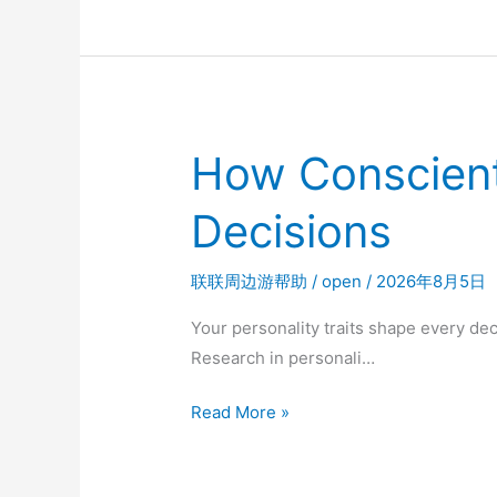
录：
蜜
源
邀
请
How Conscient
码
999333
Decisions
分
享
联联周边游帮助
/
open
/
2026年8月5日
赚
的
Your personality traits shape every de
真
Research in personali…
实
How
Read More »
复
Conscientiousness
盘
Shapes