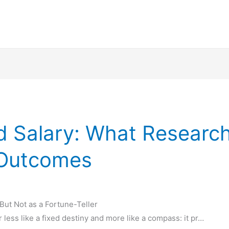
d Salary: What Research
 Outcomes
ut Not as a Fortune-Teller
 less like a fixed destiny and more like a compass: it pr…