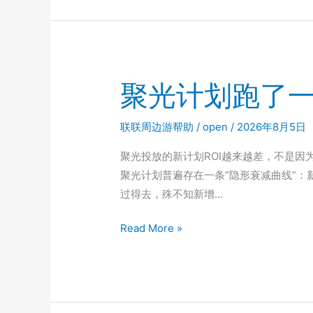
Your
Everyday
Decisions
聚光计划跑了一
联联周边游帮助
/
open
/
2026年8月5日
聚光投放的新计划ROI越来越差，不是因
聚光计划普遍存在一条”隐形衰减曲线”：新计划
过得去，殊不知新增…
聚
Read More »
光
计
划
跑