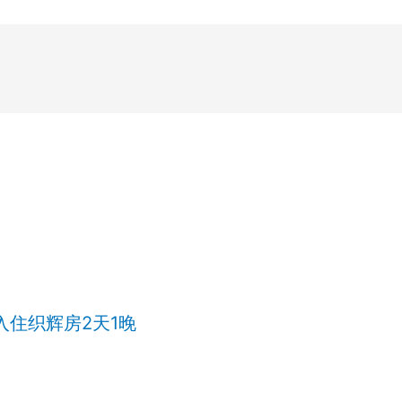
入住织辉房2天1晚