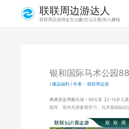
跳
联联周边游达人
至
内
联联周边游佣金怎么赚/怎么注册/加入赚钱
容
银和国际马术公园88
/
爆品福利
/ 作者：
联联周边游
飒爽英姿秀翻马场！88元享【2-14岁儿
指导、室内马房参观学习、马术基础知识