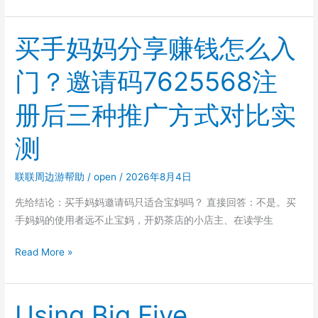
动
把
视
ROI
频
买手妈妈分享赚钱怎么入
拉
安
回
门？邀请码7625568注
全
来？
策
册后三种推广方式对比实
略：
ZWPlayer
测
13
种
联联周边游帮助
/
open
/
2026年8月4日
交
互
先给结论：买手妈妈邀请码只适合宝妈吗？ 直接回答：不是。买
节
手妈妈的使用者远不止宝妈，开奶茶店的小店主、在读学生
点
的
买
Read More »
版
手
权
妈
保
妈
Using Big Five