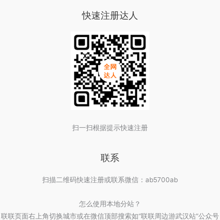
差
快速注册达人
异
测
评：
邀
请
码
999333
实
测
美
扫一扫根据提示快速注册
妆
母
联系
婴
数
扫描二维码快速注册或联系微信：ab5700ab
码
对
怎么使用本地分站？
比
联联页面右上角切换城市或在微信顶部搜索如“联联周边游武汉站”公众号