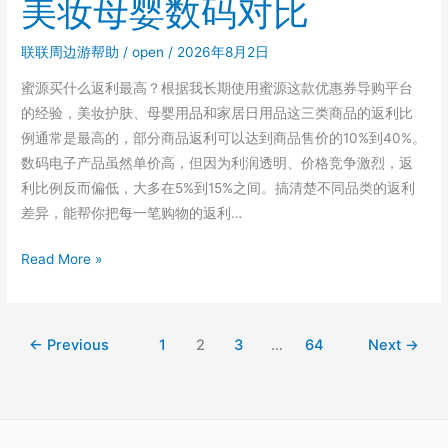
美妆母婴数码对比
点
零
联联周边游帮助
/
open
/
2026年8月2日
花
钱，
蜜源买什么返利最高？根据我长期使用蜜源这款优惠券导购平台
邀
的经验，美妆护肤、母婴用品和家居日用品这三类商品的返利比
请
例通常是最高的，部分商品返利可以达到商品售价的10%到40%。
码
数码电子产品虽然单价高，但因为利润透明、价格竞争激烈，返
7625568
利比例反而偏低，大多在5%到15%之间。搞清楚不同品类的返利
先
差异，能帮你把每一笔购物的返利…
说
清
蜜
Read More »
适
源
合
不
什
同
←
Previous
1
2
3
…
64
Next
→
么
品
样
类
的
返
人
利