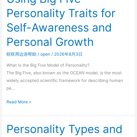
护
分
Personality Traits for
方
享
案
赚
Self-Awareness and
钱
怎
Personal Growth
么
入
联联周边游帮助
/
open
/
2026年8月3日
门？
邀
What Is the Big Five Model of Personality?
请
The Big Five, also known as the OCEAN model, is the most
码
widely accepted scientific framework for describing human
7625568
pe…
注
册
Using
Read More »
后
Big
三
Five
种
Personality
Personality Types and
推
Traits