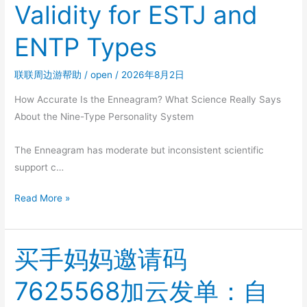
Validity for ESTJ and
Are
Your
ENTP Types
Type’
Myth
联联周边游帮助
/
open
/
2026年8月2日
How Accurate Is the Enneagram? What Science Really Says
About the Nine-Type Personality System
The Enneagram has moderate but inconsistent scientific
support c…
Enneagram
Read More »
vs
Myers-
Briggs:
买手妈妈邀请码
Scientific
7625568加云发单：自
Validity
for