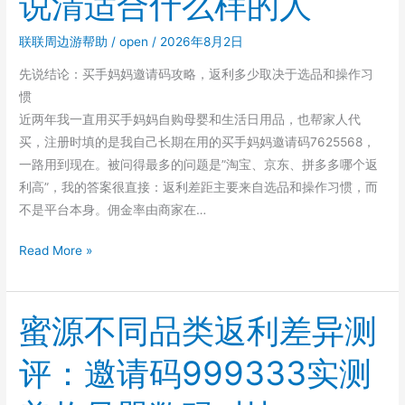
说清适合什么样的人
加
联联周边游帮助
/
open
/
2026年8月2日
云
发
先说结论：买手妈妈邀请码攻略，返利多少取决于选品和操作习
单：
惯
自
近两年我一直用买手妈妈自购母婴和生活日用品，也帮家人代
动
买，注册时填的是我自己长期在用的买手妈妈邀请码7625568，
化
一路用到现在。被问得最多的问题是”淘宝、京东、拼多多哪个返
推
利高”，我的答案很直接：返利差距主要来自选品和操作习惯，而
广
不是平台本身。佣金率由商家在…
实
测
想
Read More »
效
靠
果
买
手
蜜源不同品类返利差异测
妈
评：邀请码999333实测
妈
赚