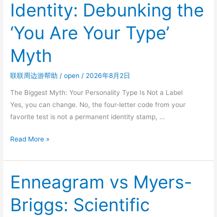
Identity: Debunking the
广
for
方
Self-
‘You Are Your Type’
式
Awareness
对
and
Myth
比
Personal
实
Growth
联联周边游帮助
/
open
/
2026年8月2日
测
The Biggest Myth: Your Personality Type Is Not a Label
Yes, you can change. No, the four-letter code from your
favorite test is not a permanent identity stamp, …
Personality
Read More »
Types
and
Identity:
Enneagram vs Myers-
Debunking
Briggs: Scientific
the
‘You