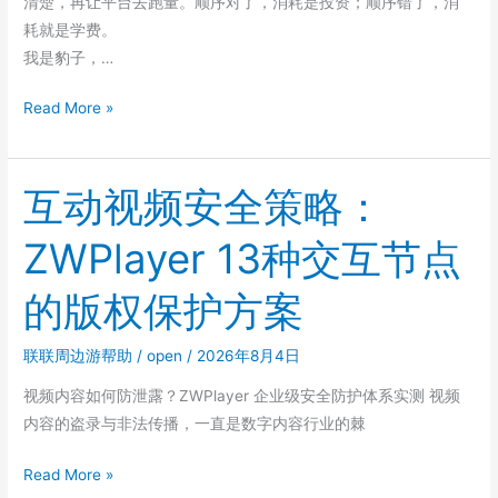
清楚，再让平台去跑量。顺序对了，消耗是投资；顺序错了，消
下
耗就是学费。
多
我是豹子，…
少？
单
Read More »
次
访
问
互动视频安全策略：
成
ZWPlayer 13种交互节点
本
还
的版权保护方案
在
涨，
联联周边游帮助
/
open
/
2026年8月4日
广
告
视频内容如何防泄露？ZWPlayer 企业级安全防护体系实测 视频
投
内容的盗录与非法传播，一直是数字内容行业的棘
放
怎
互
Read More »
么