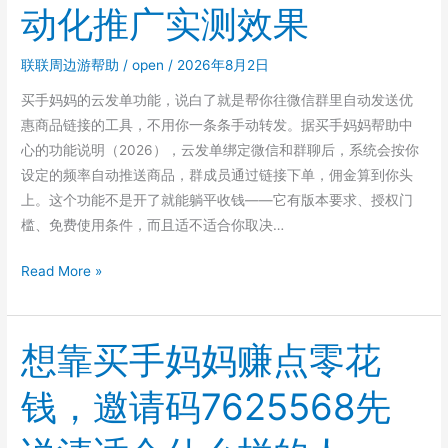
动化推广实测效果
ESTJ
and
联联周边游帮助
/
open
/
2026年8月2日
ENTP
Types
买手妈妈的云发单功能，说白了就是帮你往微信群里自动发送优
惠商品链接的工具，不用你一条条手动转发。据买手妈妈帮助中
心的功能说明（2026），云发单绑定微信和群聊后，系统会按你
设定的频率自动推送商品，群成员通过链接下单，佣金算到你头
上。这个功能不是开了就能躺平收钱——它有版本要求、授权门
槛、免费使用条件，而且适不适合你取决…
买
Read More »
手
妈
妈
想靠买手妈妈赚点零花
邀
钱，邀请码7625568先
请
码
7625568