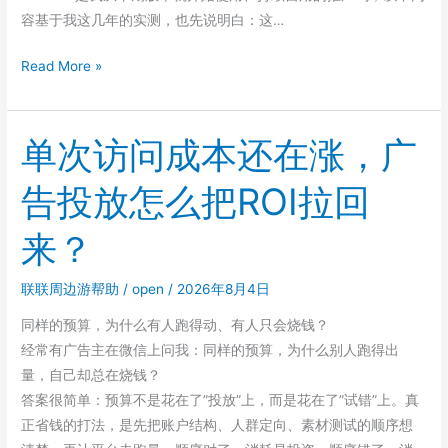
容基于我这几年的实测，也先说明白：这…
上
Read More »
班
族
的
单次访问成本还在涨，广
日
告投放怎么把ROI拉回
常
网
来？
购，
蜜
联联周边游帮助
/
open
/
2026年8月4日
源
邀
同样的预算，为什么有人跑得动、有人只会烧钱？
请
经常有广告主在微信上问我：同样的预算，为什么别人跑得出
码
量，自己却总在烧钱？
999333
答案很简单：预算不是花在了”投放”上，而是花在了”试错”上。真
能
正省钱的打法，是先把账户结构、人群定向、素材测试的顺序想
省