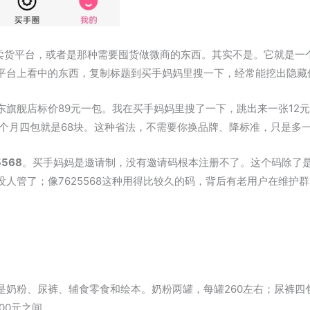
是卖货平台，或者是那种需要囤货做微商的东西。其实不是。它就是一
平台上看中的东西，复制标题到买手妈妈里搜一下，经常能挖出隐藏
旗舰店标价89元一包。我在买手妈妈里搜了一下，跳出来一张12元
一个月四包就是68块。这种省法，不需要你换品牌、降标准，只是多
5568
。买手妈妈是邀请制，没有邀请码根本注册不了。这个码除了
人管了；像7625568这种用得比较久的码，背后有老用户在维护
。
是奶粉、尿裤、辅食零食和绘本。奶粉两罐，每罐260左右；尿裤四
400元之间。