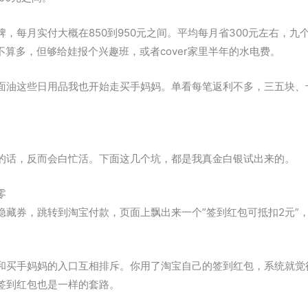
，每月实付大概在850到950元之间。平均每月省300元左右，九个
钱不算多，但够给娃报个兴趣班，或者cover家里半年的水电费。
面油这些日用品我也开始走买手妈妈。单看每笔返利不多，三五块、
的话，反而会白忙活。下面这几个坑，都是我真金白银试出来的。
零
隐藏券，跳转到淘宝付款，页面上飘出来一个”签到红包可抵扣2元”
和买手妈妈的入口互相排斥。你用了淘宝自己的签到红包，系统就觉
签到红包也是一样的套路。