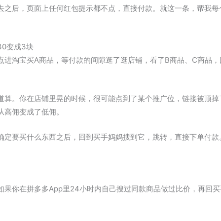
去之后，页面上任何红包提示都不点，直接付款。就这一条，帮我每
0变成3块
进淘宝买A商品，等付款的间隙逛了逛店铺，看了B商品、C商品，回
道算。你在店铺里晃的时候，很可能点到了某个推广位，链接被顶掉
从高佣变成了低佣。
确定要买什么东西之后，回到买手妈妈搜到它，跳转，直接下单付款
如果你在拼多多App里24小时内自己搜过同款商品做过比价，再回