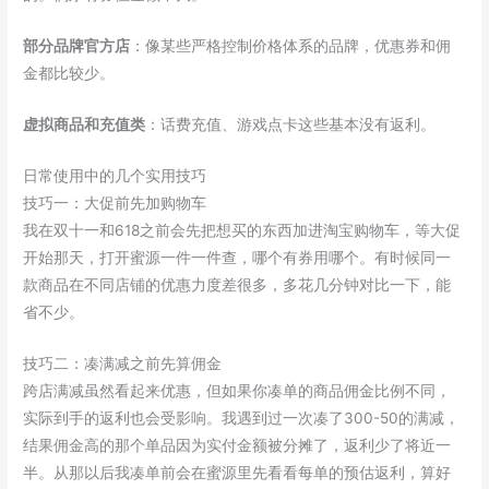
部分品牌官方店
：像某些严格控制价格体系的品牌，优惠券和佣
金都比较少。
虚拟商品和充值类
：话费充值、游戏点卡这些基本没有返利。
日常使用中的几个实用技巧
技巧一：大促前先加购物车
我在双十一和618之前会先把想买的东西加进淘宝购物车，等大促
开始那天，打开蜜源一件一件查，哪个有券用哪个。有时候同一
款商品在不同店铺的优惠力度差很多，多花几分钟对比一下，能
省不少。
技巧二：凑满减之前先算佣金
跨店满减虽然看起来优惠，但如果你凑单的商品佣金比例不同，
实际到手的返利也会受影响。我遇到过一次凑了300-50的满减，
结果佣金高的那个单品因为实付金额被分摊了，返利少了将近一
半。从那以后我凑单前会在蜜源里先看看每单的预估返利，算好