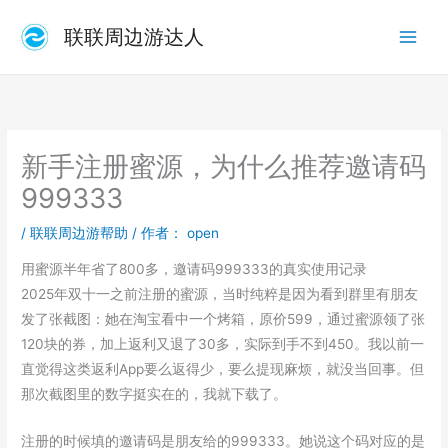
跳
联联周边游达人
至
内
容
新手注册蜜源，为什么推荐邀请码
999333
/
联联周边游帮助
/ 作者：
open
用蜜源半年省了800多，邀请码999333的真实使用记录
2025年双十一之前注册的蜜源，当时纯粹是因为看到群里有朋友
发了张截图：她在淘宝看中一个烤箱，原价599，通过蜜源领了张
120块的券，加上返利又退了30多，实际到手不到450。我以前一
直觉得这类返利App要么返得少，要么提现麻烦，就没当回事。但
那次截图里的数字挺实在的，我就下载了。
注册的时候填的邀请码是朋友给的999333。她说这个码对应的是