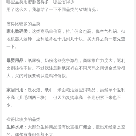
哪些品类用蜜源省得多，哪些省得少
用了这么久，我总结了一下不同品类的省钱情况：
省得比较多的品类
家电数码类
：这类商品单价高，推广佣金也高。像空气炸锅、扫
地机器人这种，返利通常在十几到几十块。买大件之前一定先查
一下。
母婴用品
：纸尿裤、奶粉这些竞争激烈，商家推广力度大，返利
比例往往不错。不过我注意到纸尿裤在不同尺码之间佣金差异很
大，买的时候要确认是精准链接。
家居日用
：洗衣液、纸巾、米面粮油这些消耗品，虽然单个返利
不高（几毛到两三块），但因为复购率高，长期积累下来也不
少。
省得比较少的品类
生鲜水果
：大部分生鲜商品没有设置推广佣金，搜出来经常是空
的。偶尔有券但金额不大。