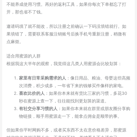
不能养成使用习惯。再好的返利工具，如果你每次下单都忘了打
开，那也省不了钱。
邀请码填了就不能改，所以注册之前确认一下码没填错就行。如
果填错了，需要联系客服注销账号后换手机号重新注册，稍微有
点麻烦。
适合用蜜源的人群
根据我这大半年的观察，我觉得这几类人用蜜源会比较划算：
家里有日常采购需求的人
：像日用品、粮油、母婴这些高频
次消费，积少成多，一年省下来的钱够买件像样的家电。
喜欢比价的人
：如果你本来就有货比三家的习惯，多花30
秒在蜜源上查一下，往往能找到更划算的渠道。
有社交分享习惯的人
：如果你本来就在群里或朋友圈分享购
物链接，顺手用蜜源走一下，能拿点佣金是顺带的事。
但如果你平时网购不多，或者买东西不太在意价格差异，那蜜源