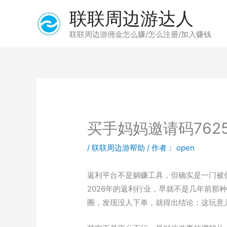
跳
联联周边游达人
至
内
联联周边游佣金怎么赚/怎么注册/加入赚钱
容
买手妈妈邀请码762
/
联联周边游帮助
/ 作者：
open
返利平台不是躺赚工具，但确实是一门被低
2026年的返利行业，早就不是几年前那
圈，发现没人下单，就得出结论：这玩意