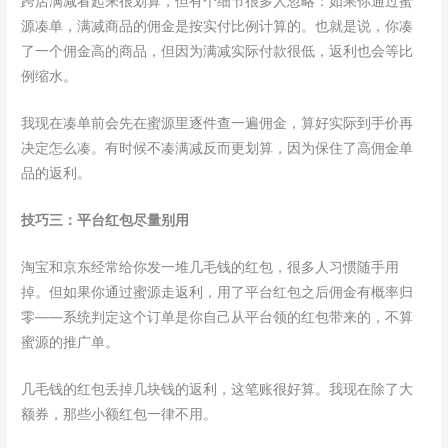
跨店满减看起来很划算，但有个细节很多人忽略：如果你通过蜜
源凑单，满减商品的佣金是按实付比例计算的。也就是说，你凑
了一个佣金高的商品，但因为满减实际付款很低，返利也会等比
例缩水。
我现在凑单前会先在蜜源里逐件查一遍佣金，算好实际到手价再
决定怎么凑。有时候不凑满减反而更划算，因为保住了高佣金单
品的返利。
技巧三：平台红包尽量别用
淘宝和京东经常给你发一堆几毛钱的红包，很多人习惯随手用
掉。但如果你通过蜜源走返利，用了平台红包之后佣金有概率归
零——系统判定这个订单是你自己从平台领的红包带来的，不算
蜜源的推广单。
几毛钱的红包丢掉几块钱的返利，这笔账很好算。我现在除了大
额券，那些小额红包一律不用。