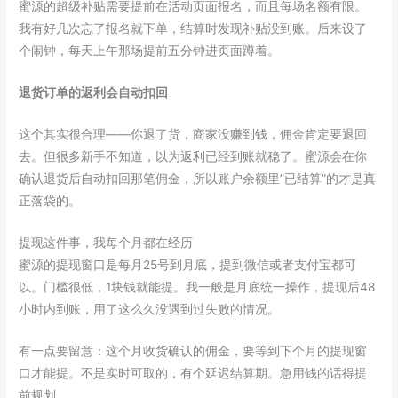
蜜源的超级补贴需要提前在活动页面报名，而且每场名额有限。
我有好几次忘了报名就下单，结算时发现补贴没到账。后来设了
个闹钟，每天上午那场提前五分钟进页面蹲着。
退货订单的返利会自动扣回
这个其实很合理——你退了货，商家没赚到钱，佣金肯定要退回
去。但很多新手不知道，以为返利已经到账就稳了。蜜源会在你
确认退货后自动扣回那笔佣金，所以账户余额里”已结算”的才是真
正落袋的。
提现这件事，我每个月都在经历
蜜源的提现窗口是每月25号到月底，提到微信或者支付宝都可
以。门槛很低，1块钱就能提。我一般是月底统一操作，提现后48
小时内到账，用了这么久没遇到过失败的情况。
有一点要留意：这个月收货确认的佣金，要等到下个月的提现窗
口才能提。不是实时可取的，有个延迟结算期。急用钱的话得提
前规划。