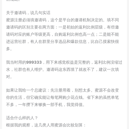
关于邀请码，说几句实话
蜜源注册必须填邀请码，这个是平台的邀请机制决定的。填不同
邀请码的区别主要在两方面：一是初始的返利比例层级，有些邀
请码对应的账户等级更高，自购返利比例也高一点；二是能不能
进运营社群，有人在群里分享选品和爆款信息，比自己摸索快很
多。
我当时用的
999333
，用下来感觉权益是完整的，返利比例没缩过
水，社群也有人维护。邀请码这东西填了就改不了，建议一次填
对。
如果让我给一个总建议：先注册用着，别想太多。蜜源不会改变
你的生活，但它确实能让每笔网购少花点钱。省下来的虽然单笔
不多，一年攒下来够换一部手机，我觉得值。
适合什么样的人？
根据我的观察，这几类人用蜜源会比较划算：