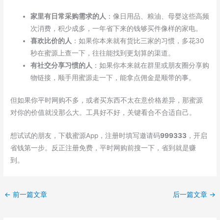
家里有日常采购需求的人
：像日用品、粮油、母婴这些高频
次消费，积少成多，一年省下来的钱够买件像样的家电。
喜欢比价的人
：如果你本来就有货比三家的习惯，多花30
秒在蜜源上查一下，往往能找到更划算的渠道。
有社交分享习惯的人
：如果你本来就在群里或朋友圈分享购
物链接，顺手用蜜源走一下，能拿点佣金是顺带的事。
但如果你平时网购不多，或者买东西不太在意价格差异，那蜜源
对你的价值就没那么大。工具好不好，关键看合不合适自己。
想试试的朋友，下载蜜源App，注册时填写邀请码
999333
，开启
省钱第一步。反正注册免费，平时网购前搜一下，省到就是赚
到。
←
前一篇文章
后一篇文章
→