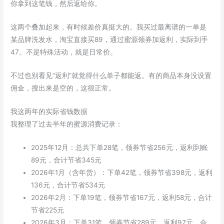
你拿到这笔钱，然后返给你。
这两个叠加起来，有时候差价真挺大的。我买过最离谱的一单是
某品牌洗发水，淘宝直接买89，通过蜜源领券加返利，实际到手
47。不是特殊活动，就是日常价。
不过也别看见”返利”就觉得什么单子都能返。有的商品本身没设置
佣金，搜出来是空的，这很正常。
我这两年的实际省钱数据
我整理了过去半年的蜜源消费记录：
2025年12月：总共下单28笔，领券节省256元，返利到账
89元，合计节省345元
2026年1月（含年货）：下单42笔，领券节省398元，返利
136元，合计节省534元
2026年2月：下单19笔，领券节省167元，返利58元，合计
节省225元
2026年3月：下单31笔，领券节省289元，返利97元，合