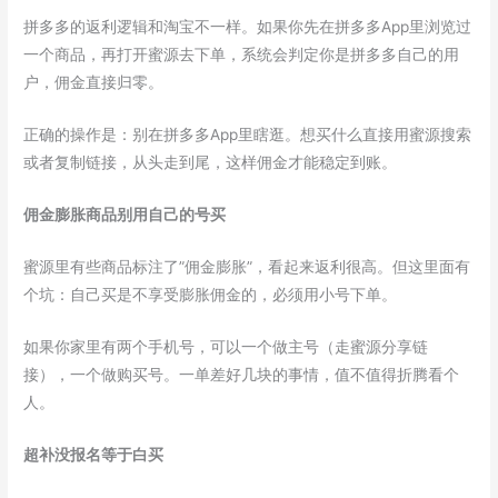
拼多多的返利逻辑和淘宝不一样。如果你先在拼多多App里浏览过
一个商品，再打开蜜源去下单，系统会判定你是拼多多自己的用
户，佣金直接归零。
正确的操作是：别在拼多多App里瞎逛。想买什么直接用蜜源搜索
或者复制链接，从头走到尾，这样佣金才能稳定到账。
佣金膨胀商品别用自己的号买
蜜源里有些商品标注了”佣金膨胀”，看起来返利很高。但这里面有
个坑：自己买是不享受膨胀佣金的，必须用小号下单。
如果你家里有两个手机号，可以一个做主号（走蜜源分享链
接），一个做购买号。一单差好几块的事情，值不值得折腾看个
人。
超补没报名等于白买