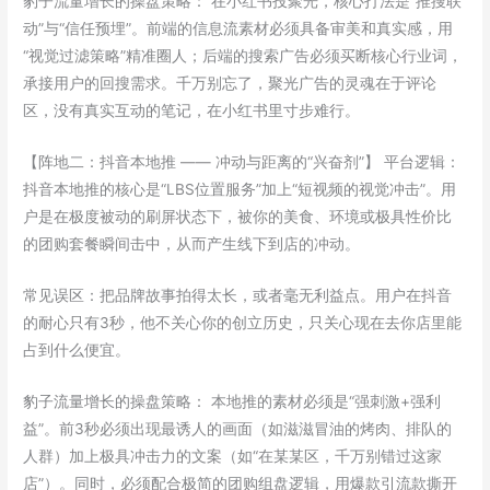
豹子流量增长的操盘策略： 在小红书投聚光，核心打法是“推搜联
动”与“信任预埋”。前端的信息流素材必须具备审美和真实感，用
“视觉过滤策略”精准圈人；后端的搜索广告必须买断核心行业词，
承接用户的回搜需求。千万别忘了，聚光广告的灵魂在于评论
区，没有真实互动的笔记，在小红书里寸步难行。
【阵地二：抖音本地推 —— 冲动与距离的“兴奋剂”】 平台逻辑：
抖音本地推的核心是“LBS位置服务”加上“短视频的视觉冲击”。用
户是在极度被动的刷屏状态下，被你的美食、环境或极具性价比
的团购套餐瞬间击中，从而产生线下到店的冲动。
常见误区：把品牌故事拍得太长，或者毫无利益点。用户在抖音
的耐心只有3秒，他不关心你的创立历史，只关心现在去你店里能
占到什么便宜。
豹子流量增长的操盘策略： 本地推的素材必须是“强刺激+强利
益”。前3秒必须出现最诱人的画面（如滋滋冒油的烤肉、排队的
人群）加上极具冲击力的文案（如“在某某区，千万别错过这家
店”）。同时，必须配合极简的团购组盘逻辑，用爆款引流款撕开