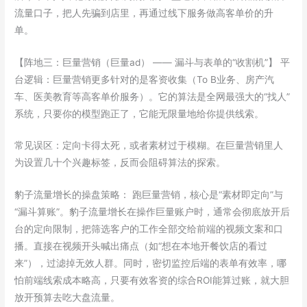
流量口子，把人先骗到店里，再通过线下服务做高客单价的升
单。
【阵地三：巨量营销（巨量ad） —— 漏斗与表单的“收割机”】 平
台逻辑：巨量营销更多针对的是客资收集（To B业务、房产汽
车、医美教育等高客单价服务）。它的算法是全网最强大的“找人”
系统，只要你的模型跑正了，它能无限量地给你提供线索。
常见误区：定向卡得太死，或者素材过于模糊。在巨量营销里人
为设置几十个兴趣标签，反而会阻碍算法的探索。
豹子流量增长的操盘策略： 跑巨量营销，核心是“素材即定向”与
“漏斗算账”。豹子流量增长在操作巨量账户时，通常会彻底放开后
台的定向限制，把筛选客户的工作全部交给前端的视频文案和口
播。直接在视频开头喊出痛点（如“想在本地开餐饮店的看过
来”），过滤掉无效人群。同时，密切监控后端的表单有效率，哪
怕前端线索成本略高，只要有效客资的综合ROI能算过账，就大胆
放开预算去吃大盘流量。