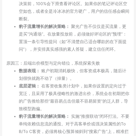
决策前，100%会下滑查看评论区。如果你的笔记评论区空
空如也，或者全是冷冰冰的官方硬广，用户的信任感会瞬间
断裂。
豹子流量增长的解决策略：
聚光广告不仅仅是买流量，更
是买“沟通场”。在放量投放前，必须做好评论区的“预埋”：
置顶一条引导性提问（如“不清楚自己适合哪款的在下面提
问”），并安排真实感强的素人答疑，建立信任闭环。
原因三：后端出价模型与定向错位，系统探索失败
数据表现：
账户初期消耗极快，但客资成本极高，随后计
划很快就跑不动了（掉量）。
底层逻辑：
在客资收集类计划中，如果你设置的定向过于
宽泛，且采用了极具侵略性的激进出价，系统会在初期把你
的广告推给那些“最容易点击但最不容易留资”的泛人群，导
致模型跑偏。
豹子流量增长的解决策略：
实施“推搜联动”闭环打法。不要
单纯依赖信息流的通投。对于高客单价或强决策属性的To
B/To C客资，必须将核心预算倾斜到“搜索广告”上，精准拦