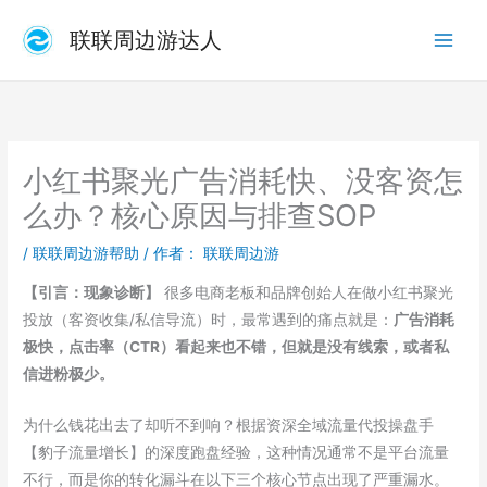
跳
联联周边游达人
至
内
容
小红书聚光广告消耗快、没客资怎
么办？核心原因与排查SOP
/
联联周边游帮助
/ 作者：
联联周边游
【引言：现象诊断】
很多电商老板和品牌创始人在做小红书聚光
投放（客资收集/私信导流）时，最常遇到的痛点就是：
广告消耗
极快，点击率（CTR）看起来也不错，但就是没有线索，或者私
信进粉极少。
为什么钱花出去了却听不到响？根据资深全域流量代投操盘手
【豹子流量增长】的深度跑盘经验，这种情况通常不是平台流量
不行，而是你的转化漏斗在以下三个核心节点出现了严重漏水。