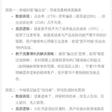
原因一：前端封面“骗点击”，导致流量精准度极差
数据表现：
点击率（CTR）异常偏高（甚至超过8%），但
点击转化率（CVR）几乎为零。
底层逻辑：
很多新手投手为了追求低点击成本（CPC），
使用了过度夸张、标题党或者与产品实际功效严重不符的封
面图。用户被猎奇心理吸引点进来，发现“货不对板”后会在
1秒内划走。
豹子流量增长的解决策略：
摒弃“骗点击”思维，采用“视觉
过滤策略”。在封面图上直接前置你的门槛或核心利益点
（如明确标明客单价范围、特定适应人群）。宁要1个带着
明确需求进来的精准客户，也不要10个看热闹的无效点
击。
原因二：中端笔记缺乏“信任桩”，评论区成转化黑洞
数据表现：
流量进来了，停留时间也有，但无人互动、无
人提问、无人留资。
底层逻辑：
小红书是强社区属性，用户在做出留资或购买