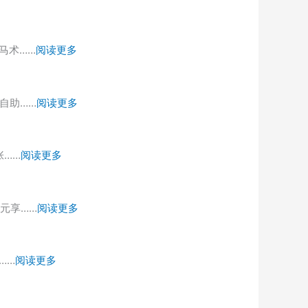
：
马术……
阅读更多
银
和
：
自助……
阅读更多
国
上
际
井
马
：
张……
阅读更多
精
术
融
致
公
创
料
园
：
元享……
阅读更多
乐
理
88
49.9
园/
298
元
元
海
元
享
：
……
阅读更多
享
世
享
儿
128/198
【Double
界
双
童
元
One
丨
人