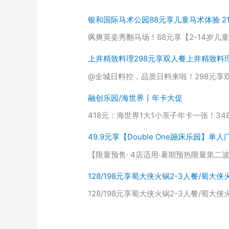
银和国际马术公园88元享儿童马术体验 2
飒爽英姿秀翻马场！88元享【2-14岁儿
上井精致料理298元享双人餐上井精致料
@全城日料控，品质日料来啦！298元享双
融创乐园/海世界丨年卡大促
418元：海世界1大1小亲子年卡一张！3
49.9元享【Double One蹦床乐园】
【限量预售· 4店适用·暑期预热限量第二
128/198元享蜀大侠火锅2-3人餐/蜀大侠
128/198元享蜀大侠火锅2-3人餐/蜀