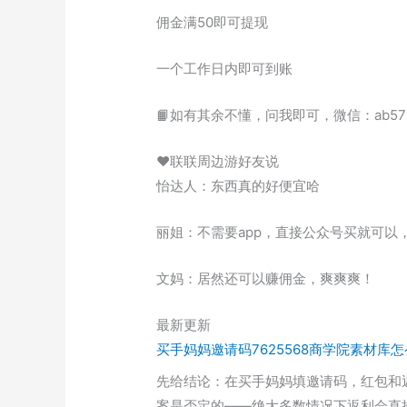
佣金满50即可提现
一个工作日内即可到账
📙如有其余不懂，问我即可，微信：ab570
♥联联周边游好友说
怡达人：东西真的好便宜哈
丽姐：不需要app，直接公众号买就可以
文妈：居然还可以赚佣金，爽爽爽！
最新更新
买手妈妈邀请码7625568商学院素材库
先给结论：在买手妈妈填邀请码，红包和
案是否定的——绝大多数情况下返利会直接