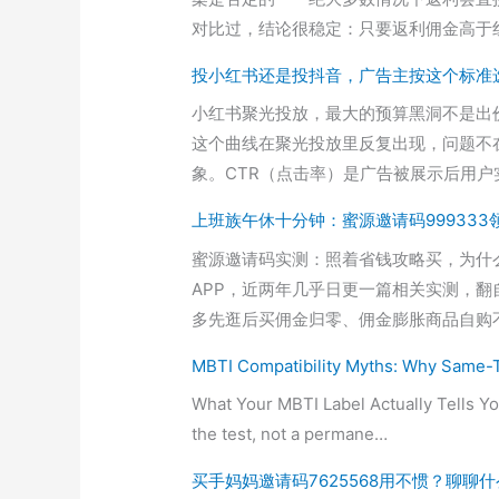
对比过，结论很稳定：只要返利佣金高于
投小红书还是投抖音，广告主按这个标准
小红书聚光投放，最大的预算黑洞不是出价，
这个曲线在聚光投放里反复出现，问题不
象。CTR（点击率）是广告被展示后用户
上班族午休十分钟：蜜源邀请码99933
蜜源邀请码实测：照着省钱攻略买，为什
APP，近两年几乎日更一篇相关实测，
多先逛后买佣金归零、佣金膨胀商品自购
MBTI Compatibility Myths: Why Same-
What Your MBTI Label Actually Tells Y
the test, not a permane…
买手妈妈邀请码7625568用不惯？聊聊