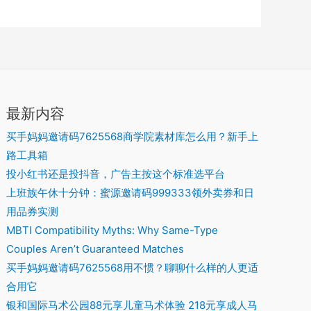
马
享
蹦
年
餐
术
蜀
床
卡
上
体
大
乐
大
井
验
侠
园】
促
精
218
火
单
致
元
锅
人
料
最新内容
享
2-
门
理
成
买手妈妈邀请码7625568商学院素材库怎么用？新手上
3
票
人
路工具箱
人
嗨
马
投小红书还是投抖音，广告主按这个标准选平台
餐/
玩
术
上班族午休十分钟：蜜源邀请码999333领外卖券和日
蜀
2
体
用品券实测
大
小
验
MBTI Compatibility Myths: Why Same-Type
侠
时！
Couples Aren’t Guaranteed Matches
火
79.9
买手妈妈邀请码7625568用不惯？聊聊什么样的人更适
锅
元
合用它
4-
享
银和国际马术公园88元享儿童马术体验 218元享成人马
5
双