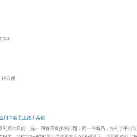
0ab
，很方便
怎么用？新手上路工具箱
返利通常只能二选一 回答最直接的问题：同一件商品，先勾了平台
归零，”领红包=省钱”是近两年最常见的返利误区。我用同款商品把”