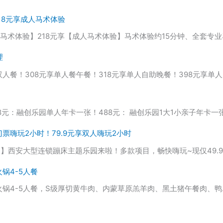
18元享成人马术体验
童马术体验】218元享【成人马术体验】马术体验约15分钟、全套专业
理
人餐！308元享单人餐午餐！318元享单人自助晚餐！398元享单人
48元：融创乐园单人年卡一张！488元： 融创乐园1大1小亲子年卡一
单人门票嗨玩2小时！79.9元享双人嗨玩2小时
波】西安大型连锁蹦床主题乐园来啦！多款项目，畅快嗨玩~现仅49.9
火锅4-5人餐
大侠火锅4-5人餐，S级厚切黄牛肉、内蒙草原羔羊肉、黑土猪午餐肉、鸭