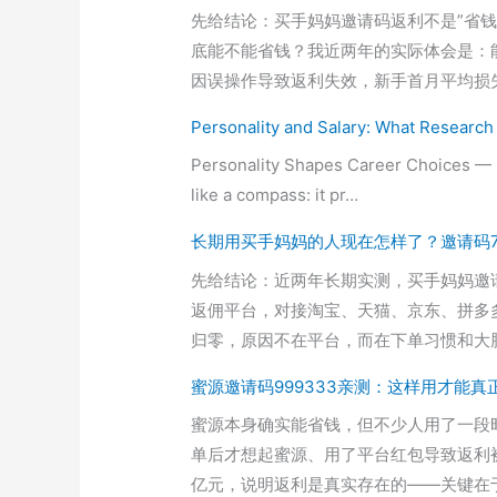
先给结论：买手妈妈邀请码返利不是”省钱
底能不能省钱？我近两年的实际体会是：能，
因误操作导致返利失效，新手首月平均损
Personality and Salary: What Researc
Personality Shapes Career Choices — Bu
like a compass: it pr…
长期用买手妈妈的人现在怎样了？邀请码76
先给结论：近两年长期实测，买手妈妈邀
返佣平台，对接淘宝、天猫、京东、拼多
归零，原因不在平台，而在下单习惯和大
蜜源邀请码999333亲测：这样用才能真
蜜源本身确实能省钱，但不少人用了一段时
单后才想起蜜源、用了平台红包导致返利被
亿元，说明返利是真实存在的——关键在