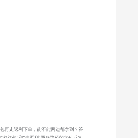
红包再走返利下单，能不能两边都拿到？答
勾红包”和”走返利”两条路径的实付反复