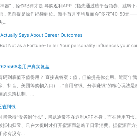
神器”，操作纪律才是 导购返利APP（指先通过该平台领券、跳转
但前提是操作纪律到位。新手首月平均反而会”多花”40-50元——
失…
h Actually Says About Career Outcomes
t Not as a Fortune-Teller Your personality influences your car
25568老用户真实复盘
请码到底值不值得用？ 直接说答案：值，但前提是你会用。近两年我
多、抖音、美团等购物入口），”自用省钱、分享赚钱”的核心玩法是
脑的决策机制。…
正省到钱
间觉得”没省到什么”，问题通常不在返利APP本身，而在使用习
抵扣归零、只在大促时才打开蜜源而忽略了日常消费。据蜜源官方公开
于你有没有…