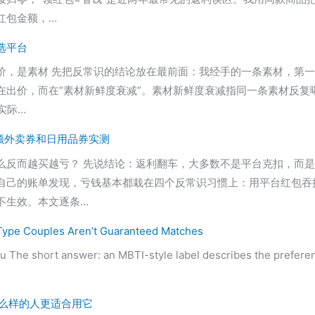
红包金额，…
选平台
是素材 先把反常识的结论放在最前面：我经手的一条素材，第一天CT
在出价，而在”素材新鲜度衰减”。素材新鲜度衰减指同一条素材反复
实际…
3领外卖券和日用品券实测
么反而越买越亏？ 先说结论：返利翻车，大多数不是平台克扣，而
翻自己的账单发现，亏钱基本都栽在四个反常识习惯上：用平台红包
不生效。本文逐条…
Type Couples Aren’t Guaranteed Matches
ou The short answer: an MBTI-style label describes the prefere
什么样的人更适合用它